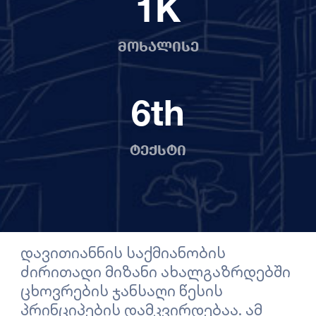
1
K
მოხალისე
6
th
ტექსტი
დავითიანნის საქმიანობის
ძირითადი მიზანი ახალგაზრდებში
ცხოვრების ჯანსაღი წესის
პრინციპების დამკვირდებაა. ამ