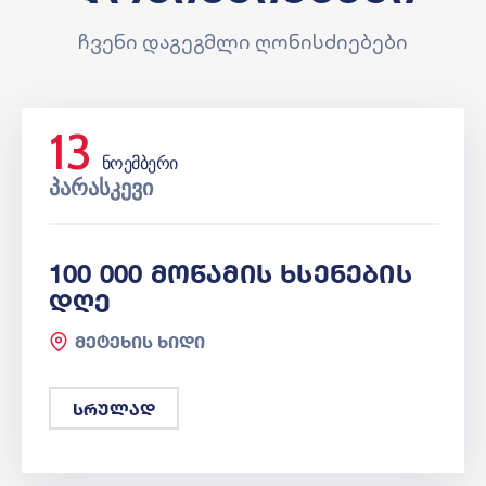
ჩვენი დაგეგმლი ღონისძიებები
13
ᲜᲝᲔᲛᲑᲔᲠᲘ
ᲞᲐᲠᲐᲡᲙᲔᲕᲘ
100 000 Მოწამის Ხსენების
Დღე
მეტეხის ხიდი
სრულად