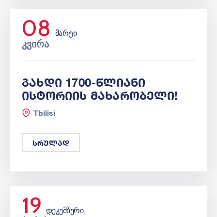
08
ᲛᲐᲠᲢᲘ
ᲙᲕᲘᲠᲐ
Გახდი 1700-Წლიანი
Ისტორიის Მახარობელი!
Tbilisi
სრულად
19
ᲓᲔᲙᲔᲛᲑᲔᲠᲘ