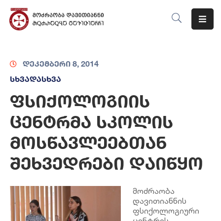
Მთავარი
დეკემბერი 8, 2014
Ჩვენს
Შესახებ
სხვადასხვა
ფსიქოლოგიის
Მიმართულებები
ცენტრმა სკოლის
Ღონისძიებები
მოსწავლეებთან
Ბლოგი
შეხვედრები დაიწყო
Კონტაქტი
მოძრაობა
დავითიანნის
ფსიქოლოგიური
ცენტრის