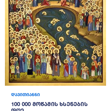
დავითიანნი
100 000 Მოწამის Ხსენების
Დღე