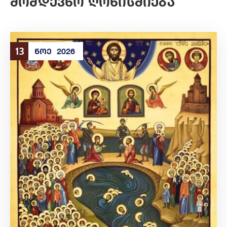
Მომდევნო Ღონისძიება
13
ᲜᲝᲔ
2026